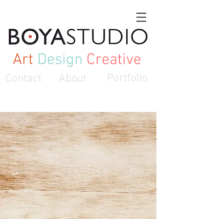
Art
Design
Creative
Contact
About
Portfolio