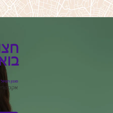
חצו
בואד
סגנון הטיול
אקסטרי