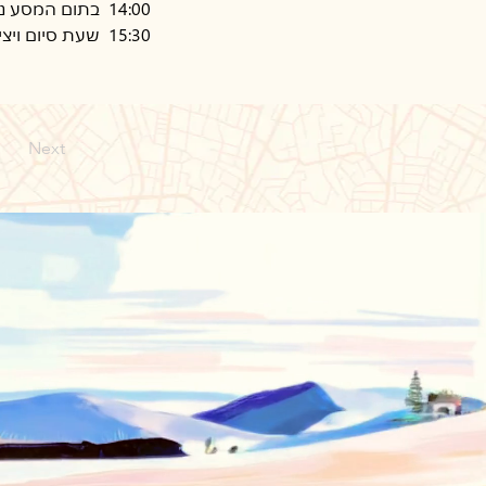
14:00  בתום המסע נתרווח בזולה  ונהנה מארוחת צהריים טעימה. 
15:30  שעת סיום ויציאה משוערת חזרה
Next