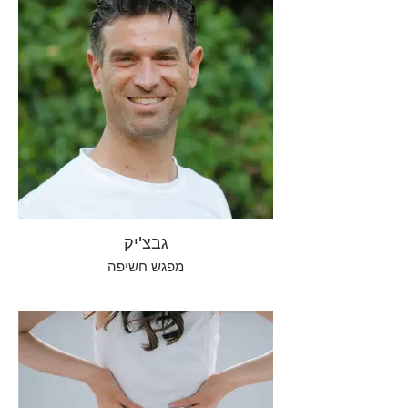
גבצ'יק
מפגש חשיפה