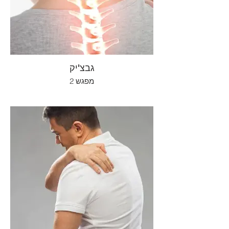
גבצ'יק
מפגש 2