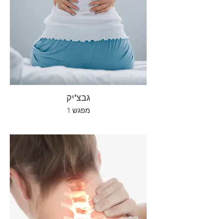
גבצ'יק
מפגש 1