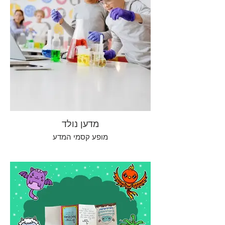
מדען נולד
מופע קסמי המדע