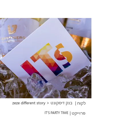
zeze different story > בנק דיסקונט
לקוח |
פרוייקט |
IT'S PARTY TIME